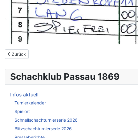
Vorheriger Beitrag: 2. Schnellschachrunde 12.02.2025
Zurück
Schachklub Passau 1869
Infos aktuell
Turnierkalender
Spielort
Schnellschachturnierserie 2026
Blitzschachturnierserie 2026
Presseberichte