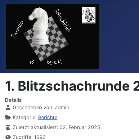
1. Blitzschachrunde
Details
Geschrieben von:
admin
Kategorie:
Berichte
Zuletzt aktualisiert: 02. Februar 2025
Zugriffe: 1696