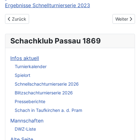
Ergebnisse Schnellturnierserie 2023
Vorheriger Beitrag: Sponsor
Nächster Be
Zurück
Weiter
Schachklub Passau 1869
Infos aktuell
Turnierkalender
Spielort
Schnellschachturnierserie 2026
Blitzschachturnierserie 2026
Presseberichte
Schach in Taufkirchen a. d. Pram
Mannschaften
DWZ-Liste
Alte Seite