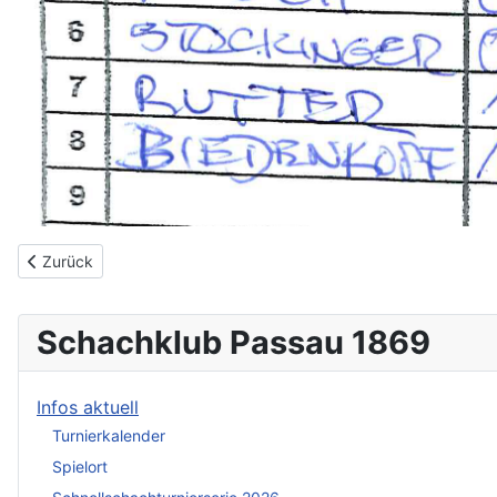
Vorheriger Beitrag: Blitzschachturnierserie 2026
Zurück
Schachklub Passau 1869
Infos aktuell
Turnierkalender
Spielort