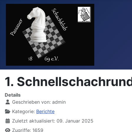
1. Schnellschachrun
Details
Geschrieben von:
admin
Kategorie:
Berichte
Zuletzt aktualisiert: 09. Januar 2025
Zugriffe: 1659