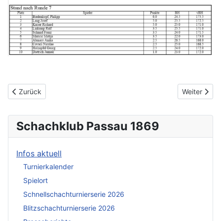
Vorheriger Beitrag: 8. Blitzschachrunde 25.09.2024
Nächster Be
Zurück
Weiter
Schachklub Passau 1869
Infos aktuell
Turnierkalender
Spielort
Schnellschachturnierserie 2026
Blitzschachturnierserie 2026