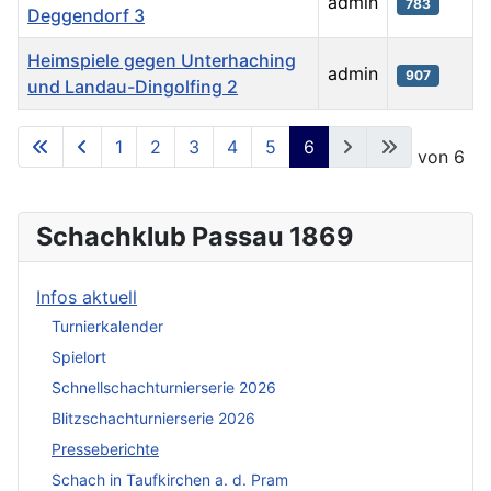
admin
783
Deggendorf 3
Heimspiele gegen Unterhaching
admin
907
und Landau-Dingolfing 2
Beiträge
1
2
3
4
5
6
Seite 6 von 6
Schachklub Passau 1869
Infos aktuell
Turnierkalender
Spielort
Schnellschachturnierserie 2026
Blitzschachturnierserie 2026
Presseberichte
Schach in Taufkirchen a. d. Pram