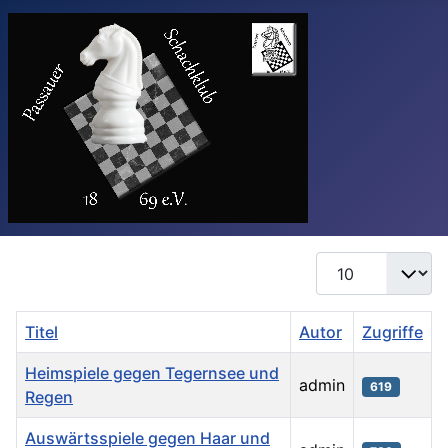
Anzeige #
Titel
Autor
Zugriffe
Heimspiele gegen Tegernsee und
admin
619
Regen
Auswärtsspiele gegen Haar und