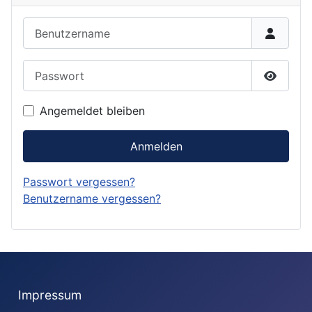
Benutzername
Passwort
Passwor
Angemeldet bleiben
Anmelden
Passwort vergessen?
Benutzername vergessen?
Impressum