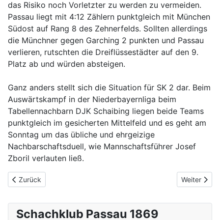
das Risiko noch Vorletzter zu werden zu vermeiden.
Passau liegt mit 4:12 Zählern punktgleich mit München
Südost auf Rang 8 des Zehnerfelds. Sollten allerdings
die Münchner gegen Garching 2 punkten und Passau
verlieren, rutschten die Dreiflüssestädter auf den 9.
Platz ab und würden absteigen.
Ganz anders stellt sich die Situation für SK 2 dar. Beim
Auswärtskampf in der Niederbayernliga beim
Tabellennachbarn DJK Schaibing liegen beide Teams
punktgleich im gesicherten Mittelfeld und es geht am
Sonntag um das übliche und ehrgeizige
Nachbarschaftsduell, wie Mannschaftsführer Josef
Zboril verlauten ließ.
Vorheriger Beitrag: Ein Brettpunkt mehr für Passau als der Ab
Nächster Bei
Zurück
Weiter
Schachklub Passau 1869