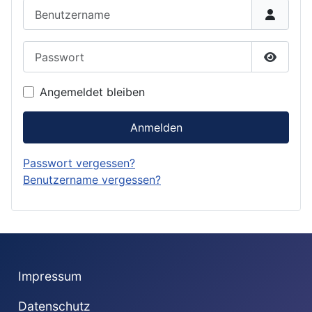
Benutzername
Passwort
Passwor
Angemeldet bleiben
Anmelden
Passwort vergessen?
Benutzername vergessen?
Impressum
Datenschutz