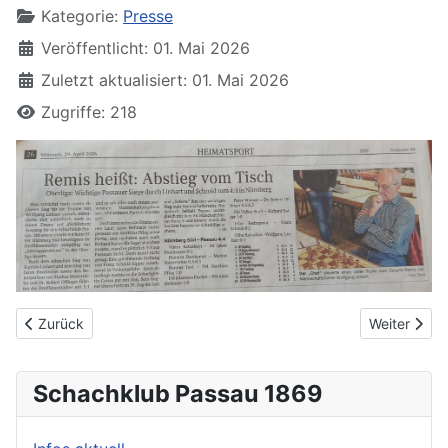
Kategorie:
Presse
Veröffentlicht: 01. Mai 2026
Zuletzt aktualisiert: 01. Mai 2026
Zugriffe: 218
Vorheriger Beitrag: Niederbayernliga: "Friedliche Remis" war h
Nächster Be
Zurück
Weiter
Schachklub Passau 1869