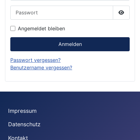
Passwort
Passwor
Angemeldet bleiben
Anmelden
Passwort vergessen?
Benutzername vergessen?
Impressum
Datenschutz
Kontakt